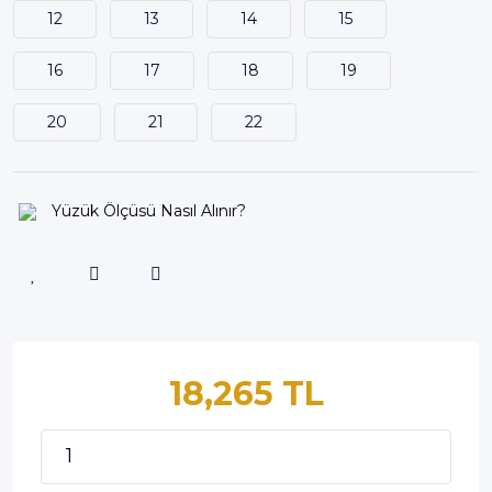
12
13
14
15
16
17
18
19
20
21
22
Yüzük Ölçüsü Nasıl Alınır?
18,265 TL