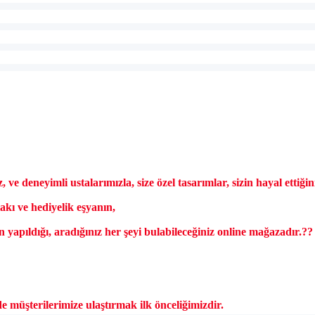
, ve deneyimli ustalar
ımızla, size
özel tasar
ımlar, sizin hayal ettiği
tak
ı ve hediyelik eşyanın,
ın yapıldığı, aradığınız her şeyi bulabileceğiniz online mağazadır.
??
de m
ü
şterilerimize ulaştırmak ilk
önceli
ğimizdir.