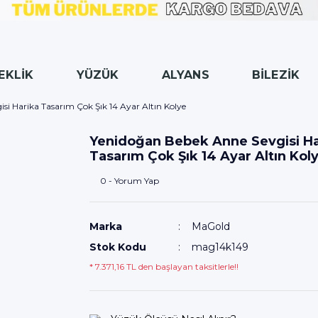
EKLİK
YÜZÜK
ALYANS
BİLEZİK
i Harika Tasarım Çok Şık 14 Ayar Altın Kolye
Yenidoğan Bebek Anne Sevgisi Ha
Tasarım Çok Şık 14 Ayar Altın Kol
0 - Yorum Yap
Marka
MaGold
Stok Kodu
mag14k149
* 7.371,16 TL den başlayan taksitlerle!!