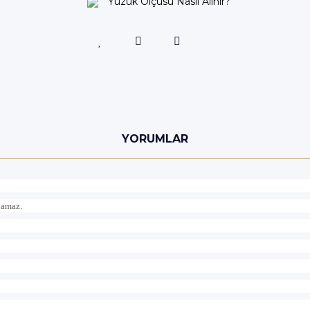
Yüzük Ölçüsü Nasıl Alınır?
YORUMLAR
ılamaz.