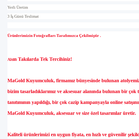
Yerli Üretim
3 İş Günü Teslimat
Ürünlerimizin Fotoğrafları Tarafımızca Çekilmiştir .
ın Takılarda Tek Tercihiniz!
Alt
MaGold Kuyumculuk, firmamız b
ünyesinde bulunan atolyemiz
bizim tasarlad
ıklarımız ve aksesuar alanında bulunan bir
çok 
tan
ıtımının yapıldığı, bir
çok cazip kampanyayla online sat
ışın
MaGold Kuyumculuk, aksesuar ve size özel tasar
ımlar
üretir.
Kaliteli ürünlerimizi en uygun fiyata, en h
ızlı ve g
üvenilir
şekil