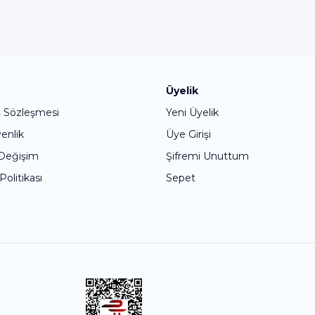
Bu ürüne ilk yorumu siz yapın!
Üyelik
ş Sözleşmesi
Yeni Üyelik
Yorum Yaz
venlik
Üye Girişi
 Değişim
Şifremi Unuttum
 Politikası
Sepet