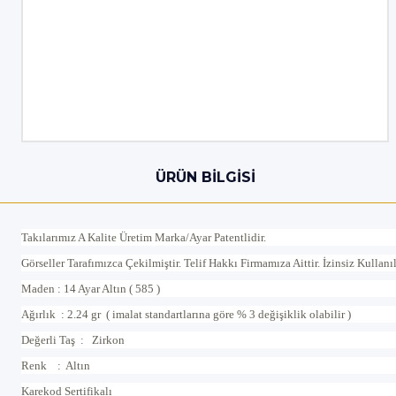
ÜRÜN BILGISI
Takılarımız A Kalite Üretim Marka/Ayar Patentlidir.
Görseller Tarafımızca Çekilmiştir. Telif Hakkı Firmamıza Aittir. İzinsiz Kullan
Maden : 14 Ayar Altın ( 585 )
Ağırlık : 2.24 gr ( imalat standartlarına göre % 3 değişiklik olabilir )
Değerli Taş : Zirkon
Renk : Altın
Karekod Sertifikalı