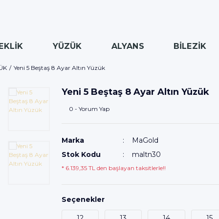
EKLİK
YÜZÜK
ALYANS
BİLEZİK
ZÜK
Yeni 5 Beştaş 8 Ayar Altın Yüzük
Yeni 5 Beştaş 8 Ayar Altın Yüzük
0 - Yorum Yap
Marka
MaGold
Stok Kodu
maltn30
* 6.139,35 TL den başlayan taksitlerle!!
Seçenekler
12
13
14
15