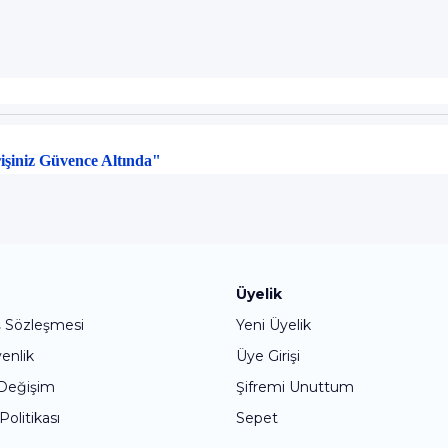
rişiniz Güvence Altında"
Bu ürüne ilk yorumu siz yapın!
Üyelik
ş Sözleşmesi
Yeni Üyelik
Yorum Yaz
venlik
Üye Girişi
 Değişim
Şifremi Unuttum
 Politikası
Sepet