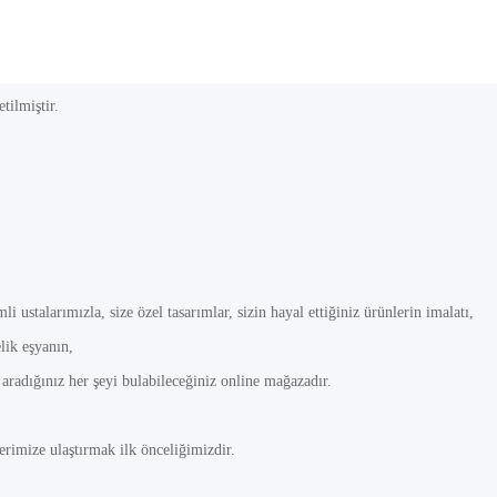
tilmiştir.
talarımızla, size özel tasarımlar, sizin hayal ettiğiniz ürünlerin imalatı,
lik eşyanın,
 aradığınız her şeyi bulabileceğiniz online mağazadır.
lerimize ulaştırmak ilk önceliğimizdir.