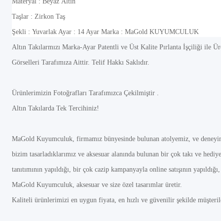
Materyal : Beyaz Altın
Taşlar : Zirkon Taş
Şekli : Yuvarlak Ayar : 14 Ayar Marka : MaGold KUYUMCULUK
Altın Takılarmızı Marka-Ayar Patentli ve Üst Kalite Pırlanta İşçiliği ile Üre
Görselleri Tarafımıza Aittir. Telif Hakkı Saklıdır.
Ürünlerimizin Fotoğrafları Tarafımızca Çekilmiştir .
Altın Takılarda Tek Tercihiniz!
MaGold Kuyumculuk, firmamız bünyesinde bulunan atolyemiz, ve deneyimli us
bizim tasarladıklarımız ve aksesuar alanında bulunan bir çok takı ve hediye
tanıtımının yapıldığı, bir çok cazip kampanyayla online satışının yapıldığı,
MaGold Kuyumculuk, aksesuar ve size özel tasarımlar üretir.
Kaliteli ürünlerimizi en uygun fiyata, en hızlı ve güvenilir şekilde müşteri