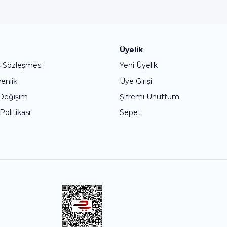
Bu ürüne ilk yorumu siz yapın!
Üyelik
ş Sözleşmesi
Yeni Üyelik
Yorum Yaz
venlik
Üye Girişi
 Değişim
Şifremi Unuttum
 Politikası
Sepet