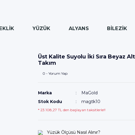
EKLİK
YÜZÜK
ALYANS
BİLEZİK
Üst Kalite Suyolu İki Sıra Beyaz Al
Takım
0 - Yorum Yap
Marka
MaGold
Stok Kodu
magtk10
* 23.108,27 TL den başlayan taksitlerle!!
Yüzük Ölçüsü Nasıl Alınır?