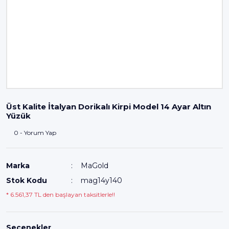
Üst Kalite İtalyan Dorikalı Kirpi Model 14 Ayar Altın
Yüzük
0 - Yorum Yap
Marka
MaGold
Stok Kodu
mag14y140
* 6.561,37 TL den başlayan taksitlerle!!
Seçenekler