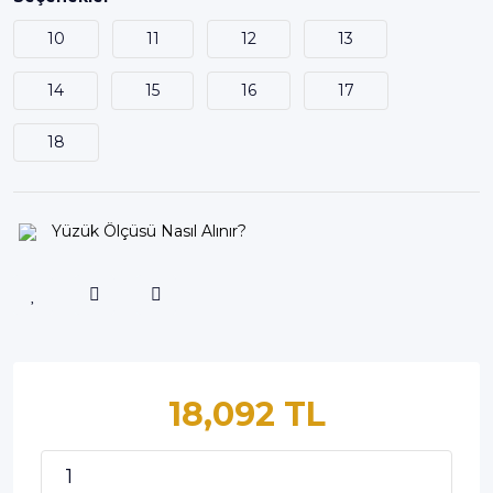
10
11
12
13
14
15
16
17
18
Yüzük Ölçüsü Nasıl Alınır?
18,092 TL