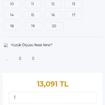
10
11
12
13
14
15
16
17
18
19
20
Yüzük Ölçüsü Nasıl Alınır?
13,091 TL