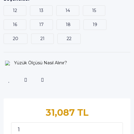
12
13
14
15
16
17
18
19
20
21
22
Yüzük Ölçüsü Nasıl Alınır?
31,087 TL