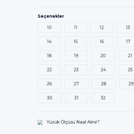
Seçenekler
10
11
12
13
14
15
16
17
18
19
20
21
22
23
24
25
26
27
28
29
30
31
32
Yüzük Ölçüsü Nasıl Alınır?