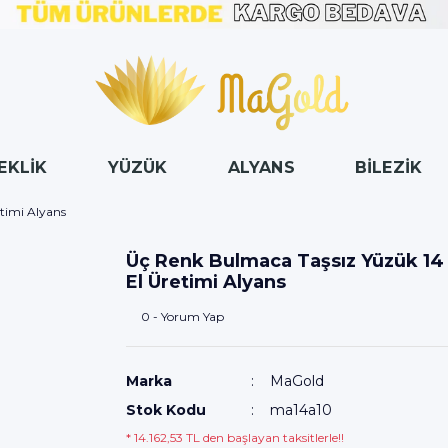
EKLİK
YÜZÜK
ALYANS
BİLEZİK
timi Alyans
Üç Renk Bulmaca Taşsız Yüzük 14 
El Üretimi Alyans
0 - Yorum Yap
Marka
MaGold
Stok Kodu
ma14a10
* 14.162,53 TL den başlayan taksitlerle!!