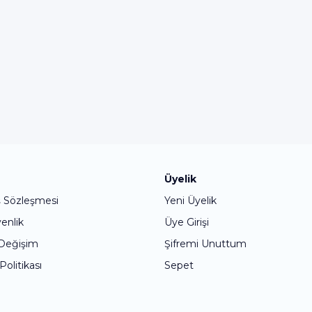
Bu ürüne ilk yorumu siz yapın!
Üyelik
ş Sözleşmesi
Yeni Üyelik
Yorum Yaz
venlik
Üye Girişi
 Değişim
Şifremi Unuttum
 Politikası
Sepet