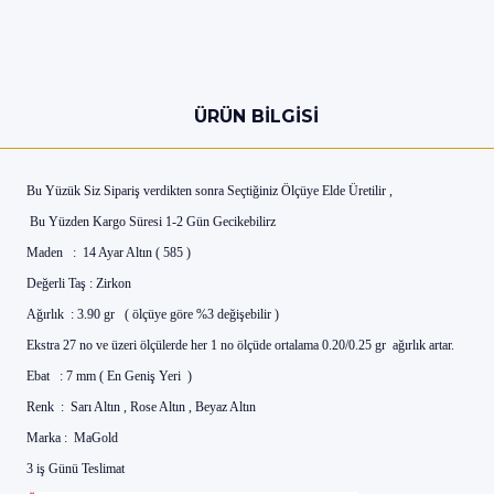
ÜRÜN BILGISI
Bu Yüzük Siz Sipariş verdikten sonra Seçtiğiniz Ölçüye Elde Üretilir ,
Bu Yüzden Kargo Süresi 1-2 Gün Gecikebilirz
Maden : 14 Ayar Altın ( 585 )
Değerli Taş : Zirkon
Ağırlık : 3.90 gr ( ölçüye göre %3 değişebilir )
Ekstra 27 no ve üzeri ölçülerde her 1 no ölçüde ortalama 0.20/0.25 gr ağırlık artar.
Ebat : 7 mm ( En Geniş Yeri )
Renk : Sarı Altın , Rose Altın , Beyaz Altın
Marka : MaGold
3 iş Günü Teslimat