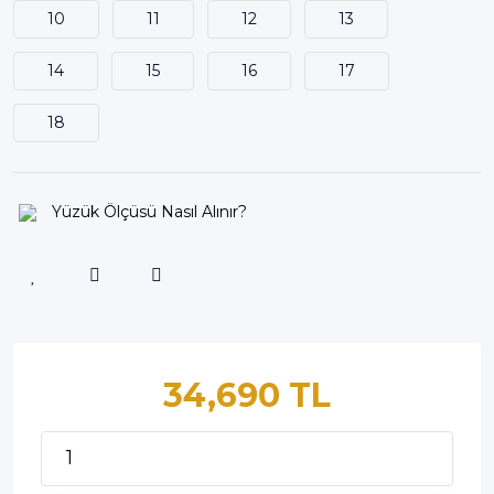
10
11
12
13
14
15
16
17
18
Yüzük Ölçüsü Nasıl Alınır?
34,690 TL