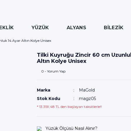
EKLİK
YÜZÜK
ALYANS
BİLEZİK
luk 14 Ayar Altın Kolye Unisex
Tilki Kuyruğu Zincir 60 cm Uzunlu
Altın Kolye Unisex
0 - Yorum Yap
Marka
MaGold
Stok Kodu
magz05
* 13.359,48 TL den başlayan taksitlerle!!
Yüzük Ölçüsü Nasıl Alınır?