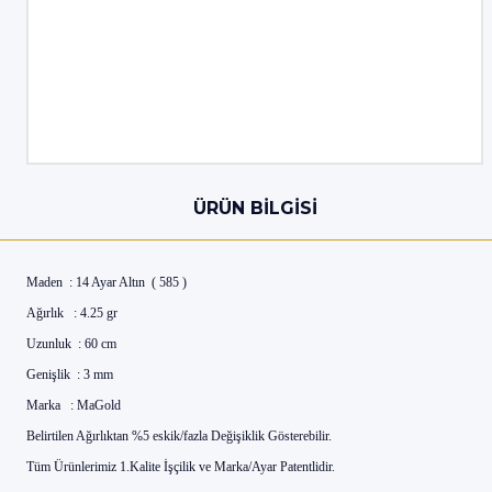
ÜRÜN BILGISI
Maden : 14 Ayar Altın ( 585 )
Ağırlık : 4.25 gr
Uzunluk : 60 cm
Genişlik : 3 mm
Marka : MaGold
Belirtilen Ağırlıktan %5 eskik/fazla Değişiklik Gösterebilir.
Tüm Ürünlerimiz 1.Kalite İşçilik ve Marka/Ayar Patentlidir.