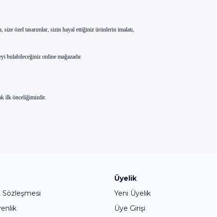
e özel tasarımlar, sizin hayal ettiğiniz ürünlerin imalatı,
şeyi bulabileceğiniz online mağazadır.
ak ilk önceliğimizdir.
Bu ürüne ilk yorumu siz yapın!
Üyelik
ş Sözleşmesi
Yeni Üyelik
Yorum Yaz
venlik
Üye Girişi