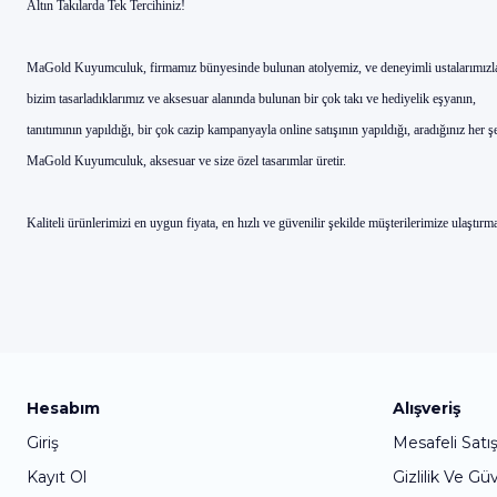
Altın Takılarda Tek Tercihiniz!
MaGold Kuyumculuk, firmamız bünyesinde bulunan atolyemiz, ve deneyimli ustalarımızla, siz
bizim tasarladıklarımız ve aksesuar alanında bulunan bir çok takı ve hediyelik eşyanın,
tanıtımının yapıldığı, bir çok cazip kampanyayla online satışının yapıldığı, aradığınız her 
MaGold Kuyumculuk, aksesuar ve size özel tasarımlar üretir.
Kaliteli ürünlerimizi en uygun fiyata, en hızlı ve güvenilir şekilde müşterilerimize ulaştırm
Hesabım
Alışveriş
Giriş
Mesafeli Satı
Kayıt Ol
Gizlilik Ve Gü