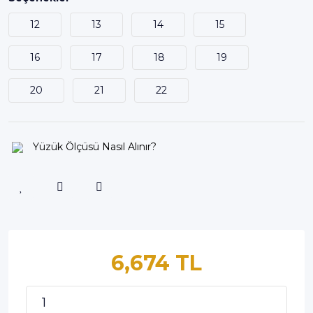
12
13
14
15
16
17
18
19
20
21
22
Yüzük Ölçüsü Nasıl Alınır?
6,674 TL