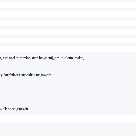
a, size
özel tasar
ı
mlar, sizin hayal etti
ğ
iniz
ürünlerin imalat
ı
,
eyi bulabilece
ğ
iniz online ma
ğ
azad
ı
r.
k ilk
önceli
ğ
imizdir.