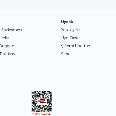
Bu ürüne ilk yorumu siz yapın!
Üyelik
ş Sözleşmesi
Yeni Üyelik
Yorum Yaz
venlik
Üye Girişi
 Değişim
Şifremi Unuttum
 Politikası
Sepet