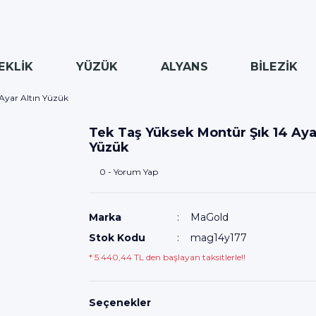
EKLİK
YÜZÜK
ALYANS
BİLEZİK
 Ayar Altın Yüzük
Tek Taş Yüksek Montür Şık 14 Ayar
Yüzük
0 - Yorum Yap
Marka
MaGold
Stok Kodu
mag14y177
* 5.440,44 TL den başlayan taksitlerle!!
Seçenekler