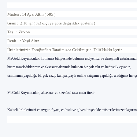
Maden : 14 Ayar Altın ( 585 )
Gram : 2.18 gr ( %3 ölçüye göre değişiklik gösterir )
Taş : Zirkon
Renk : Yeşil Altın
Ürünlerimizin Foto
ğ
raflar
ı
Taraf
ı
m
ı
zca Çekilmi
ş
tir . Telif Hakk
ı İç
erir.
MaG
old Kuyumculuk, firmam
ı
z b
ünyesinde bulunan atolyemiz, ve deneyimli ustalar
ı
m
ı
zl
bizim tasarlad
ı
klar
ı
m
ı
z ve aksesuar alan
ı
nda bulunan bir
çok tak
ı
ve hediyelik e
ş
yan
ı
n,
tan
ı
t
ı
m
ı
n
ı
n yap
ı
ld
ığı
, bir
çok cazip kampanyayla online sat
ışı
n
ı
n yap
ı
ld
ığı
, arad
ığı
n
ı
z her
ş
MaGold Kuyumculuk, aksesuar ve size
özel tasar
ı
mlar
üretir.
Kaliteli ürünlerimizi en uygun fiyata, en h
ı
zl
ı
ve g
üvenilir
ş
ekilde m
ü
ş
terilerimize ula
ş
t
ı
rma