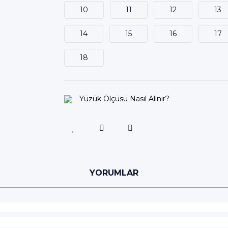
10
11
12
13
14
15
16
17
18
Yüzük Ölçüsü Nasıl Alınır?
YORUMLAR