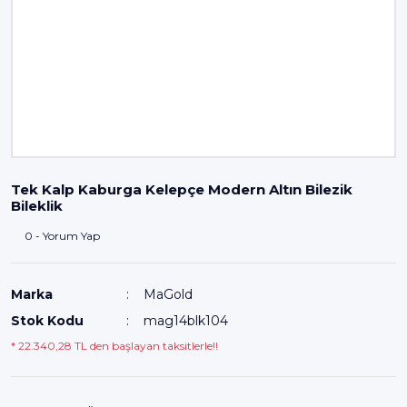
Tek Kalp Kaburga Kelepçe Modern Altın Bilezik
Bileklik
0 - Yorum Yap
Marka
MaGold
Stok Kodu
mag14blk104
* 22.340,28 TL den başlayan taksitlerle!!