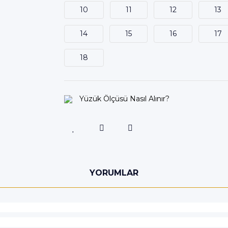
10
11
12
13
14
15
16
17
18
Yüzük Ölçüsü Nasıl Alınır?
YORUMLAR