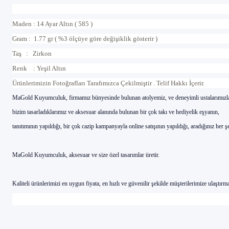
Maden : 14 Ayar Altın ( 585 )
Gram : 1.77 gr ( %3 ölçüye göre değişiklik gösterir )
Taş : Zirkon
Renk : Yeşil Altın
Ürünlerimizin Foto
ğ
raflar
ı
Taraf
ı
m
ı
zca Çekilmi
ş
tir . Telif Hakk
ı İç
erir.
MaG
old Kuyumculuk, firmam
ı
z b
ünyesinde bulunan atolyemiz, ve deneyimli ustalar
ı
m
ı
zl
bizim tasarlad
ı
klar
ı
m
ı
z ve aksesuar alan
ı
nda bulunan bir
çok tak
ı
ve hediyelik e
ş
yan
ı
n,
tan
ı
t
ı
m
ı
n
ı
n yap
ı
ld
ığı
, bir
çok cazip kampanyayla online sat
ışı
n
ı
n yap
ı
ld
ığı
, arad
ığı
n
ı
z her
ş
MaGold Kuyumculuk, aksesuar ve size
özel tasar
ı
mlar
üretir.
Kaliteli ürünlerimizi en uygun fiyata, en h
ı
zl
ı
ve g
üvenilir
ş
ekilde m
ü
ş
terilerimize ula
ş
t
ı
rma