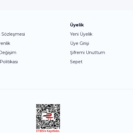
Bu ürüne ilk yorumu siz yapın!
Üyelik
ş Sözleşmesi
Yeni Üyelik
Yorum Yaz
venlik
Üye Girişi
 Değişim
Şifremi Unuttum
 Politikası
Sepet