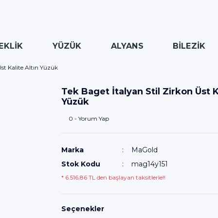
EKLİK
YÜZÜK
ALYANS
BİLEZİK
Üst Kalite Altın Yüzük
Tek Baget İtalyan Stil Zirkon Üst K
Yüzük
0 - Yorum Yap
Marka
MaGold
Stok Kodu
mag14y151
* 6.516,86 TL den başlayan taksitlerle!!
Seçenekler