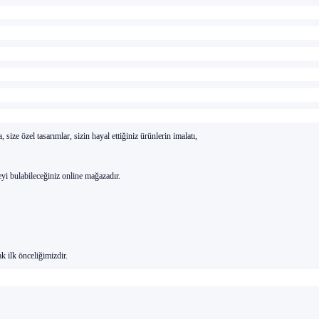
a, size
özel tasar
ı
mlar, sizin hayal etti
ğ
iniz
ürünlerin imalat
ı
,
eyi bulabilece
ğ
iniz online ma
ğ
azad
ı
r.
k ilk
önceli
ğ
imizdir.