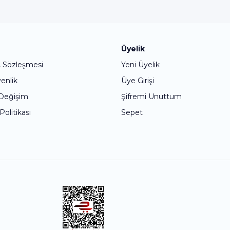
Bu ürüne ilk yorumu siz yapın!
Üyelik
ş Sözleşmesi
Yeni Üyelik
Yorum Yaz
venlik
Üye Girişi
 Değişim
Şifremi Unuttum
 Politikası
Sepet