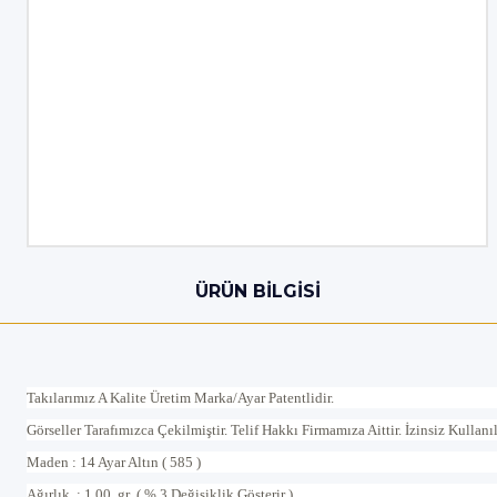
ÜRÜN BILGISI
Takılarımız A Kalite Üretim Marka/Ayar Patentlidir.
Görseller Tarafımızca Çekilmiştir. Telif Hakkı Firmamıza Aittir. İzinsiz Kullan
Maden : 14 Ayar Altın ( 585 )
Ağırlık : 1.00 gr ( % 3 Değişiklik Gösterir )