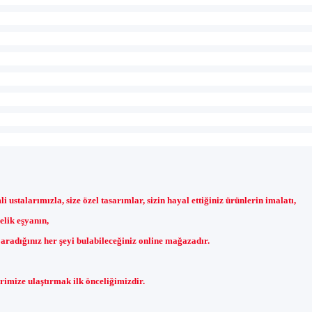
li ustalar
ı
m
ı
zla, size
özel tasar
ı
mlar, sizin hayal etti
ğ
iniz
ürünlerin imalat
ı
,
elik e
ş
yan
ı
n,
, arad
ığı
n
ı
z her
ş
eyi bulabilece
ğ
iniz online ma
ğ
azad
ı
r.
erimize ula
ş
t
ı
rmak ilk
önceli
ğ
imizdir.