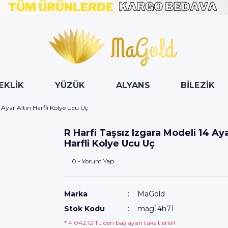
EKLİK
YÜZÜK
ALYANS
BİLEZİK
 Ayar Altın Harfli Kolye Ucu Uç
R Harfi Taşsız Izgara Modeli 14 Aya
Harfli Kolye Ucu Uç
0 - Yorum Yap
Marka
MaGold
Stok Kodu
mag14h71
* 4.042,12 TL den başlayan taksitlerle!!