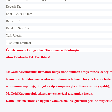
Değerli Taş :
Ebat : 22 x 18 mm
Renk : Altın
Karekod Sertifikalı
Yerli Üretim
3 İş Günü Teslimat
Ürünlerimizin Fotoğrafları Tarafımızca Çekilmiştir .
Alt
ı
n Tak
ı
larda Tek Tercihiniz!
MaGold Kuyumculuk, firmam
ı
z b
ünyesinde bulunan atolyemiz, ve deneyim
bizim tasarlad
ı
klar
ı
m
ı
z ve aksesuar alan
ı
nda bulunan bir
çok tak
ı
ve hediy
tan
ı
t
ı
m
ı
n
ı
n yap
ı
ld
ığı
, bir
çok cazip kampanyayla online sat
ışı
n
ı
n yap
ı
ld
ığı
MaGold Kuyumculuk, aksesuar ve size özel tasar
ı
mlar
üretir.
Kaliteli ürünlerimizi en uygun fiyata, en h
ı
zl
ı
ve g
üvenilir
ş
ekilde m
ü
ş
teril