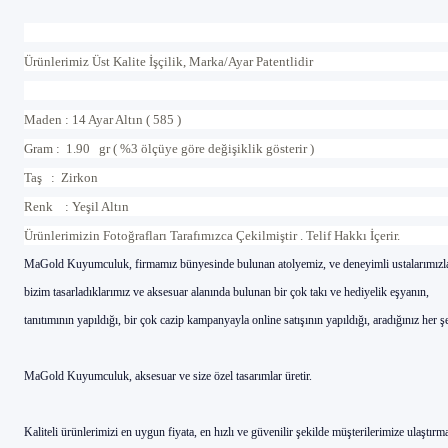
Ürünlerimiz Üst Kalite İşçilik, Marka/Ayar Patentlidir
Maden : 14 Ayar Altın ( 585 )
Gram : 1.90 gr ( %3 ölçüye göre değişiklik gösterir )
Taş : Zirkon
Renk : Yeşil Altın
Ürünlerimizin Foto
ğ
raflar
ı
Taraf
ı
m
ı
zca Çekilmi
ş
tir . Telif Hakk
ı İç
erir.
MaG
old Kuyumculuk, firmam
ı
z b
ünyesinde bulunan atolyemiz, ve deneyimli ustalar
ı
m
ı
zl
bizim tasarlad
ı
klar
ı
m
ı
z ve aksesuar alan
ı
nda bulunan bir
çok tak
ı
ve hediyelik e
ş
yan
ı
n,
tan
ı
t
ı
m
ı
n
ı
n yap
ı
ld
ığı
, bir
çok cazip kampanyayla online sat
ışı
n
ı
n yap
ı
ld
ığı
, arad
ığı
n
ı
z her
ş
MaGold Kuyumculuk, aksesuar ve size
özel tasar
ı
mlar
üretir.
Kaliteli ürünlerimizi en uygun fiyata, en h
ı
zl
ı
ve g
üvenilir
ş
ekilde m
ü
ş
terilerimize ula
ş
t
ı
rma