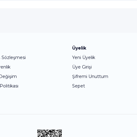
Bu ürüne ilk yorumu siz yapın!
Üyelik
ş Sözleşmesi
Yeni Üyelik
Yorum Yaz
venlik
Üye Girişi
 Değişim
Şifremi Unuttum
 Politikası
Sepet