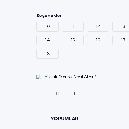
Seçenekler
10
11
12
13
14
15
16
17
18
Yüzük Ölçüsü Nasıl Alınır?
YORUMLAR