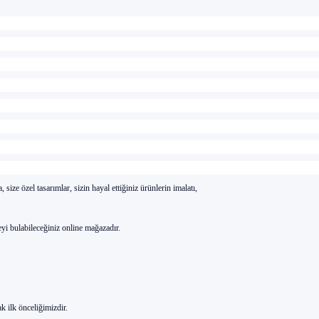
a, size
özel tasar
ı
mlar, sizin hayal etti
ğ
iniz
ürünlerin imalat
ı
,
eyi bulabilece
ğ
iniz online ma
ğ
azad
ı
r.
k ilk
önceli
ğ
imizdir.