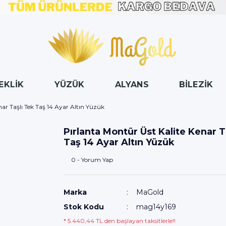
EKLİK
YÜZÜK
ALYANS
BİLEZİK
nar Taşlı Tek Taş 14 Ayar Altın Yüzük
Pırlanta Montür Üst Kalite Kenar T
Taş 14 Ayar Altın Yüzük
0 - Yorum Yap
Marka
MaGold
Stok Kodu
mag14y169
* 5.440,44 TL den başlayan taksitlerle!!