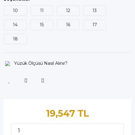
10
11
12
13
14
15
16
17
18
Yüzük Ölçüsü Nasıl Alınır?
19,547 TL