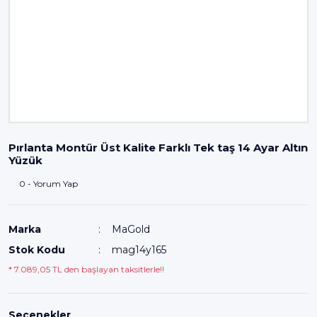
Pırlanta Montür Üst Kalite Farklı Tek taş 14 Ayar Altın
Yüzük
0 - Yorum Yap
Marka
MaGold
Stok Kodu
mag14y165
* 7.089,05 TL den başlayan taksitlerle!!
Seçenekler