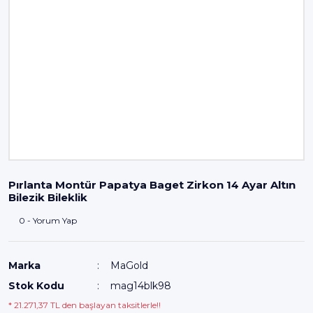
Pırlanta Montür Papatya Baget Zirkon 14 Ayar Altın
Bilezik Bileklik
0 - Yorum Yap
Marka
MaGold
Stok Kodu
mag14blk98
* 21.271,37 TL den başlayan taksitlerle!!