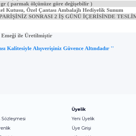
 gr ( parmak ölçünüze göre değişebilir )
el Kutusu, Özel Çantası Ambalajlı Hediyelik Sunum
PARİŞİNİZ SONRASI 2 İŞ GÜNÜ İÇERİSİNDE TESLİ
meği ile Üretilmiştir
 Kalitesiyle Alışverişiniz Güvence Altındadır ''
Bu ürüne ilk yorumu siz yapın!
Üyelik
ş Sözleşmesi
Yeni Üyelik
Yorum Yaz
venlik
Üye Girişi