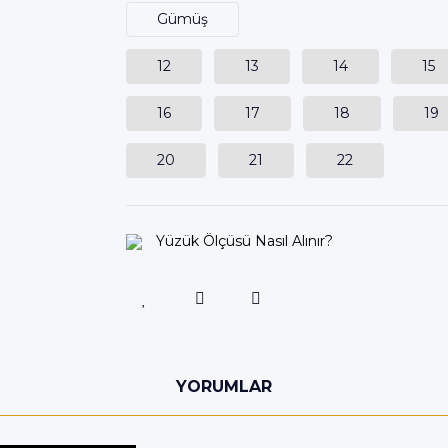
Gümüş
12
13
14
15
16
17
18
19
20
21
22
Yüzük Ölçüsü Nasıl Alınır?
YORUMLAR