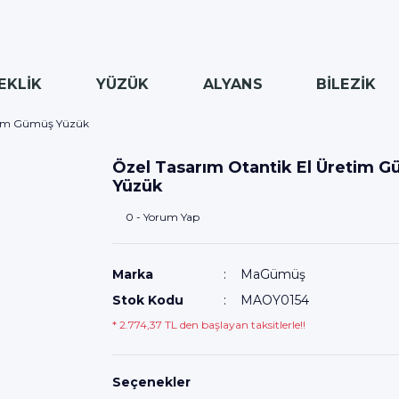
EKLİK
YÜZÜK
ALYANS
BİLEZİK
etim Gümüş Yüzük
Özel Tasarım Otantik El Üretim 
Yüzük
0 - Yorum Yap
Marka
MaGümüş
Stok Kodu
MAOY0154
* 2.774,37 TL den başlayan taksitlerle!!
Seçenekler