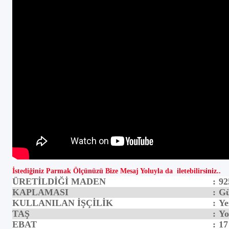
İstediğiniz Parmak Ölçünüzü Bize Mesaj Yoluyla da iletebilirsiniz..
ÜRETİLDİĞİ MADEN
:
92
KAPLAMASI
:
Gü
KULLANILAN İŞÇİLİK
:
Ye
TAŞ
:
Yo
EBAT
:
17