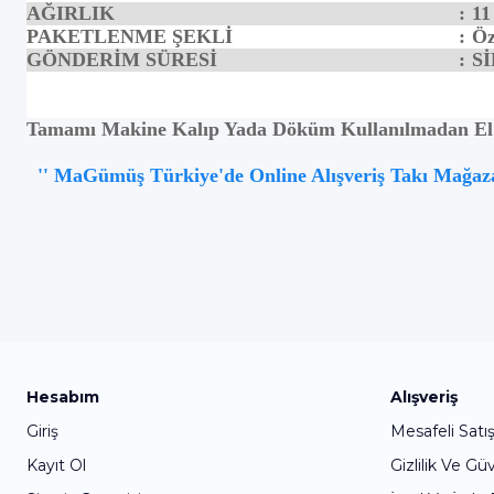
AĞIRLIK
:
11
PAKETLENME ŞEKLİ
:
Öz
GÖNDERİM SÜRESİ
:
Sİ
Tamamı Makine Kalıp Yada Döküm Kullanılmadan El E
'' MaGümüş Türkiye'de Online Alışveriş Takı Mağazası
Hesabım
Alışveriş
Giriş
Mesafeli Satı
Kayıt Ol
Gizlilik Ve Gü