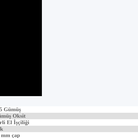
5 Gümüş
müş Oksit
rli El İşçiliği
k
 mm çap