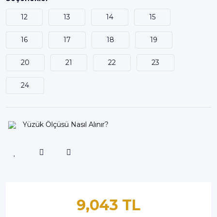
12
13
14
15
16
17
18
19
20
21
22
23
24
Yüzük Ölçüsü Nasıl Alınır?
9,043 TL