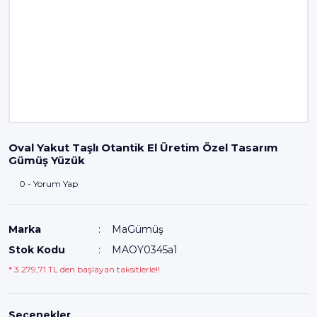
Oval Yakut Taşlı Otantik El Üretim Özel Tasarım
Gümüş Yüzük
0 - Yorum Yap
Marka
MaGümüş
Stok Kodu
MAOY0345a1
* 3.279,71 TL den başlayan taksitlerle!!
Seçenekler