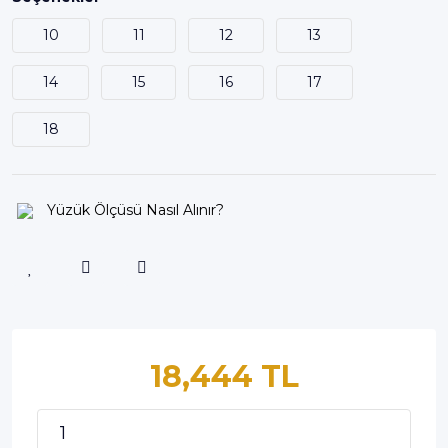
10
11
12
13
14
15
16
17
18
Yüzük Ölçüsü Nasıl Alınır?
18,444 TL