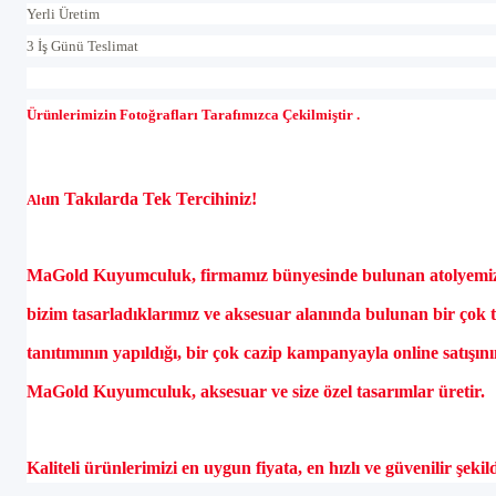
Yerli Üretim
3 İş Günü Teslimat
Ürünlerimizin Fotoğrafları Tarafımızca Çekilmiştir .
ın Takılarda Tek Tercihiniz!
Alt
MaGold Kuyumculuk, firmamız b
ünyesinde bulunan atolyemiz
bizim tasarlad
ıklarımız ve aksesuar alanında bulunan bir
çok 
tan
ıtımının yapıldığı, bir
çok cazip kampanyayla online sat
ışın
MaGold Kuyumculuk, aksesuar ve size özel tasar
ımlar
üretir.
Kaliteli ürünlerimizi en uygun fiyata, en h
ızlı ve g
üvenilir
şekil