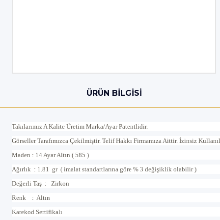
ÜRÜN BILGISI
Takılarımız A Kalite Üretim Marka/Ayar Patentlidir.
Görseller Tarafımızca Çekilmiştir. Telif Hakkı Firmamıza Aittir. İzinsiz Kullan
Maden : 14 Ayar Altın ( 585 )
Ağırlık : 1.81 gr ( imalat standartlarına göre % 3 değişiklik olabilir )
Değerli Taş : Zirkon
Renk : Altın
Karekod Sertifikalı