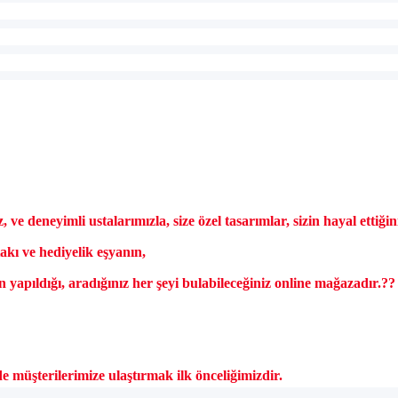
, ve deneyimli ustalar
ımızla, size
özel tasar
ımlar, sizin hayal ettiği
tak
ı ve hediyelik eşyanın,
ın yapıldığı, aradığınız her şeyi bulabileceğiniz online mağazadır.
??
de m
ü
şterilerimize ulaştırmak ilk
önceli
ğimizdir.