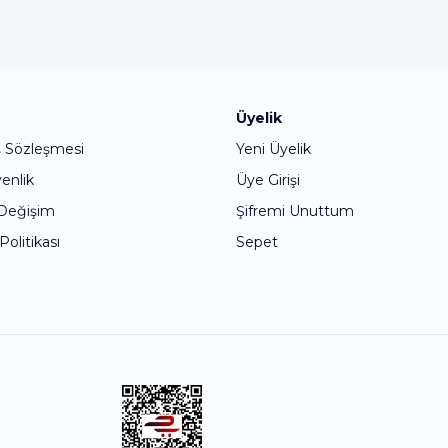
Bu ürüne ilk yorumu siz yapın!
Üyelik
ş Sözleşmesi
Yeni Üyelik
Yorum Yaz
venlik
Üye Girişi
 Değişim
Şifremi Unuttum
 Politikası
Sepet