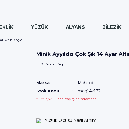
EKLİK
YÜZÜK
ALYANS
BİLEZİK
ar Altın Kolye
Minik Ayyıldız Çok Şık 14 Ayar Alt
0 - Yorum Yap
Marka
MaGold
Stok Kodu
mag14k172
* 5.857,37 TL den başlayan taksitlerle!!
Yüzük Ölçüsü Nasıl Alınır?