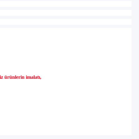
niz
ürünlerin imalat
ı,