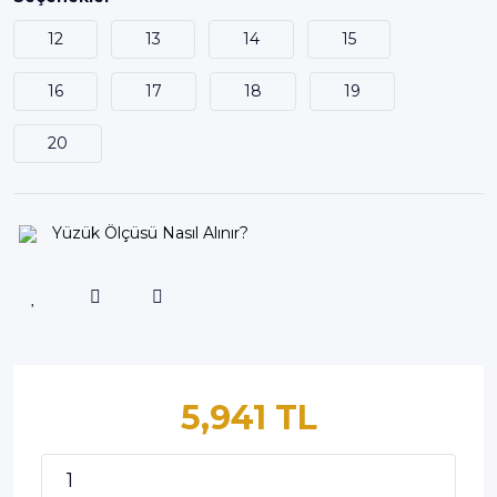
12
13
14
15
16
17
18
19
20
Yüzük Ölçüsü Nasıl Alınır?
5,941 TL