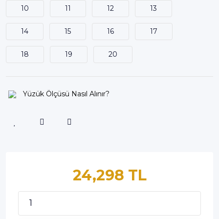
10
11
12
13
14
15
16
17
18
19
20
Yüzük Ölçüsü Nasıl Alınır?
24,298 TL