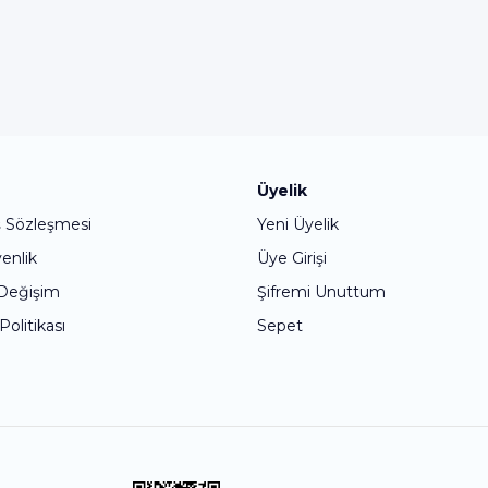
Bu ürüne ilk yorumu siz yapın!
Üyelik
ş Sözleşmesi
Yeni Üyelik
Yorum Yaz
venlik
Üye Girişi
 Değişim
Şifremi Unuttum
 Politikası
Sepet