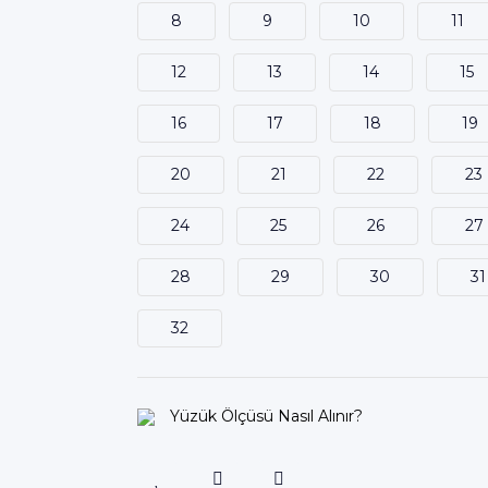
8
9
10
11
12
13
14
15
16
17
18
19
20
21
22
23
24
25
26
27
28
29
30
31
32
Yüzük Ölçüsü Nasıl Alınır?