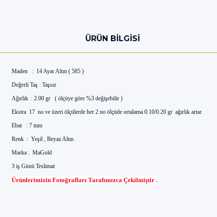
ÜRÜN BILGISI
Maden : 14 Ayar Altın ( 585 )
Değerli Taş : Taşsız
Ağırlık : 2.00 gr ( ölçüye göre %3 değişebilir )
Ekstra 17 no ve üzeri ölçülerde her 2 no ölçüde ortalama 0.10/0.20 gr ağırlık artar.
Ebat : 7 mm
Renk : Yeşil , Beyaz Altın
Marka : MaGold
3 iş Günü Teslimat
Ürünlerimizin Fotoğrafları Tarafımızca Çekilmiştir .