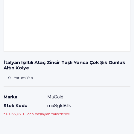
İtalyan Işıltılı Ataç Zincir Taşlı Yonca Çok Şık Günlük
Altın Kolye
0 - Yorum Yap
Marka
MaGold
Stok Kodu
ma8gld81k
* 6.033,07 TL den başlayan taksitlerle!!