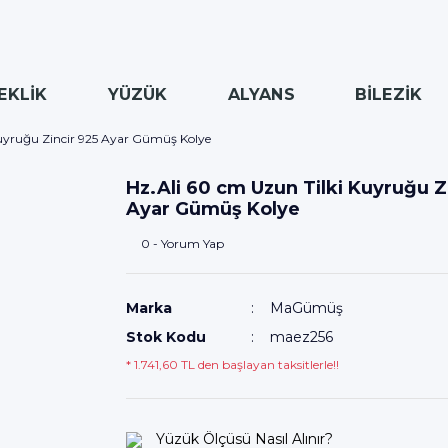
EKLİK
YÜZÜK
ALYANS
BİLEZİK
Kuyruğu Zincir 925 Ayar Gümüş Kolye
Hz.Ali 60 cm Uzun Tilki Kuyruğu Z
Ayar Gümüş Kolye
0 - Yorum Yap
Marka
MaGümüş
Stok Kodu
maez256
* 1.741,60 TL den başlayan taksitlerle!!
Yüzük Ölçüsü Nasıl Alınır?