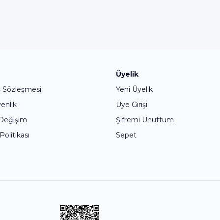
Bu ürüne ilk yorumu siz yapın!
Üyelik
ş Sözleşmesi
Yeni Üyelik
Yorum Yaz
venlik
Üye Girişi
 Değişim
Şifremi Unuttum
 Politikası
Sepet