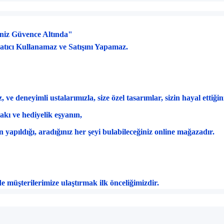
şiniz Güvence Altında"
Satıcı Kullanamaz ve Satışını Yapamaz.
, ve deneyimli ustalar
ımızla, size
özel tasar
ımlar, sizin hayal ettiği
tak
ı ve hediyelik eşyanın,
ın yapıldığı, aradığınız her şeyi bulabileceğiniz online mağazadır.
de m
ü
şterilerimize ulaştırmak ilk
önceli
ğimizdir.