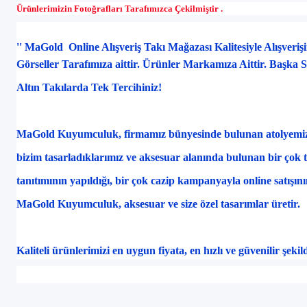
Ürünlerimizin Fotoğrafları Tarafımızca Çekilmiştir .
'' MaGold Online Alışveriş Takı Mağazası Kalitesiyle Alışveri
Görseller Tarafımıza aittir. Ürünler Markamıza Aittir. Başka 
Alt
ın Takılarda Tek Tercihiniz!
MaGold Kuyumculuk, firmamız b
ünyesinde bulunan atolyemiz
bizim tasarlad
ıklarımız ve aksesuar alanında bulunan bir
çok 
tan
ıtımının yapıldığı, bir
çok cazip kampanyayla online sat
ışın
MaGold Kuyumculuk, aksesuar ve size özel tasar
ımlar
üretir.
Kaliteli ürünlerimizi en uygun fiyata, en h
ızlı ve g
üvenilir
şekil