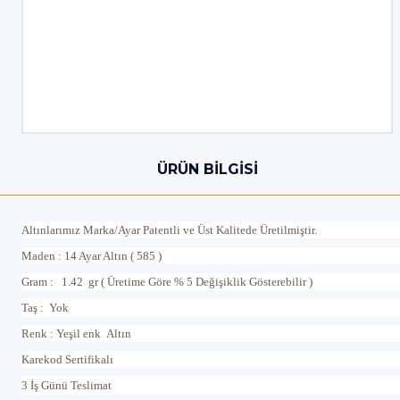
ÜRÜN BILGISI
Altınlarımız Marka/Ayar Patentli ve Üst Kalitede Üretilmiştir.
Maden : 14 Ayar Altın ( 585 )
Gram : 1.42 gr ( Üretime Göre % 5 Değişiklik Gösterebilir )
Taş : Yok
Renk : Yeşil enk Altın
Karekod Sertifikalı
3 İş Günü Teslimat