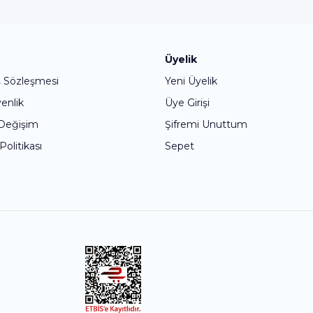
Bu ürüne ilk yorumu siz yapın!
Üyelik
ş Sözleşmesi
Yeni Üyelik
Yorum Yaz
venlik
Üye Girişi
 Değişim
Şifremi Unuttum
 Politikası
Sepet