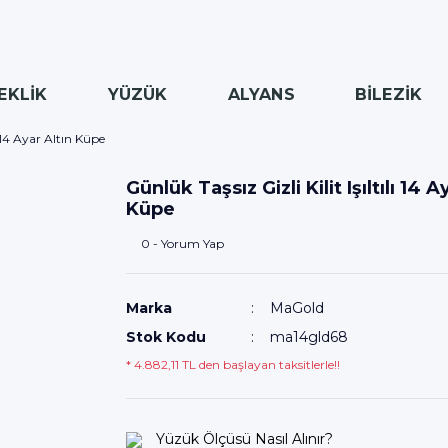
EKLİK
YÜZÜK
ALYANS
BİLEZİK
lı 14 Ayar Altın Küpe
Günlük Taşsız Gizli Kilit Işıltılı 14 A
Küpe
0 - Yorum Yap
Marka
MaGold
Stok Kodu
ma14gld68
* 4.882,11 TL den başlayan taksitlerle!!
Yüzük Ölçüsü Nasıl Alınır?