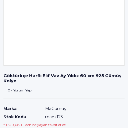
Göktürkçe Harfli Elif Vav Ay Yıldız 60 cm 925 Gümüş
Kolye
0 - Yorum Yap
Marka
MaGümüş
Stok Kodu
maez123
* 1.520,08 TL den başlayan taksitlerle!!