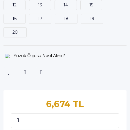
12
13
14
15
16
17
18
19
20
Yüzük Ölçüsü Nasıl Alınır?
6,674 TL