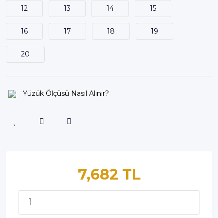
12
13
14
15
16
17
18
19
20
Yüzük Ölçüsü Nasıl Alınır?
7,682 TL