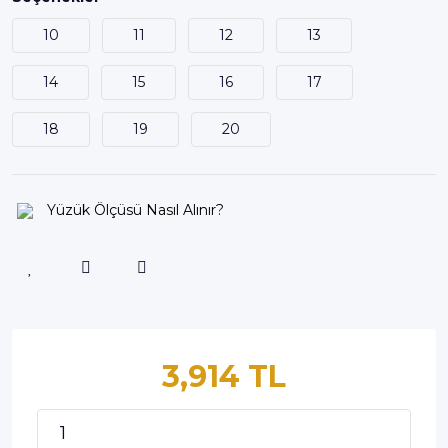
10
11
12
13
14
15
16
17
18
19
20
Yüzük Ölçüsü Nasıl Alınır?
3,914 TL