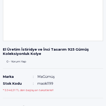
El Üretim İstiridye ve İnci Tasarım 925 Gümüş
Koleksiyonluk Kolye
0 - Yorum Yap
Marka
MaGümüş
Stok Kodu
maokl199
* 5.946,91 TL den başlayan taksitlerle!!