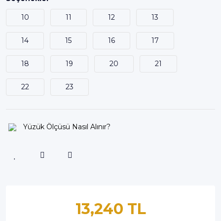
10
11
12
13
14
15
16
17
18
19
20
21
22
23
Yüzük Ölçüsü Nasıl Alınır?
13,240 TL