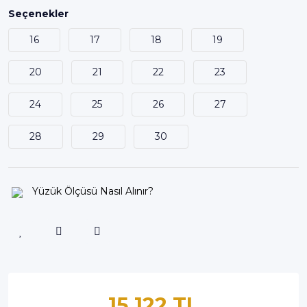
Seçenekler
16
17
18
19
20
21
22
23
24
25
26
27
28
29
30
Yüzük Ölçüsü Nasıl Alınır?
15,122 TL