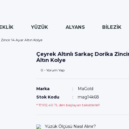
EKLİK
YÜZÜK
ALYANS
BİLEZİK
 Zincir 14 Ayar Altın Kolye
Çeyrek Altınlı Sarkaç Dorika Zinci
Altın Kolye
0 - Yorum Yap
Marka
MaGold
Stok Kodu
mag14k68
* 17.912,40 TL den başlayan taksitlerle!!
Yüzük Ölçüsü Nasıl Alınır?