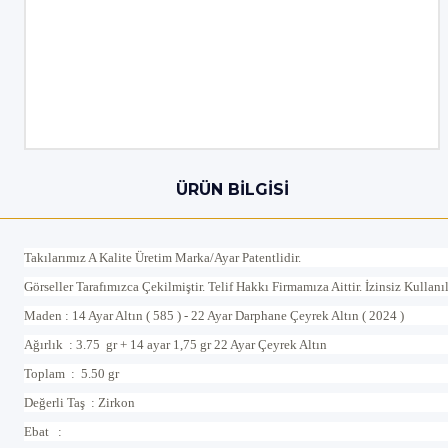
ÜRÜN BILGISI
Takılarımız A Kalite Üretim Marka/Ayar Patentlidir.
Görseller Tarafımızca Çekilmiştir. Telif Hakkı Firmamıza Aittir. İzinsiz Kullan
Maden : 14 Ayar Altın ( 585 ) - 22 Ayar Darphane Çeyrek Altın ( 2024 )
Ağırlık : 3.75 gr + 14 ayar 1,75 gr 22 Ayar Çeyrek Altın
Toplam : 5.50 gr
Değerli Taş : Zirkon
Ebat :