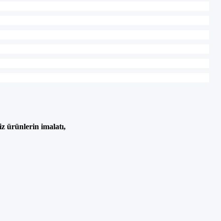
niz
ürünlerin imalat
ı,