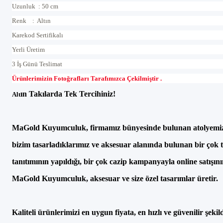
Uzunluk : 50 cm
Renk : Altın
Karekod Sertifikalı
Yerli Üretim
3 İş Günü Teslimat
Ürünlerimizin Fotoğrafları Tarafımızca Çekilmiştir .
ın Takılarda Tek Tercihiniz!
Alt
MaGold Kuyumculuk, firmamız b
ünyesinde bulunan atolyemiz
bizim tasarlad
ıklarımız ve aksesuar alanında bulunan bir
çok 
tan
ıtımının yapıldığı, bir
çok cazip kampanyayla online sat
ışın
MaGold Kuyumculuk, aksesuar ve size özel tasar
ımlar
üretir.
Kaliteli ürünlerimizi en uygun fiyata, en h
ızlı ve g
üvenilir
şekil