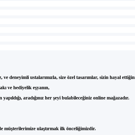
, ve deneyimli ustalar
ımızla, size
özel tasar
ımlar, sizin hayal ettiği
tak
ı ve hediyelik eşyanın,
ın yapıldığı, aradığınız her şeyi bulabileceğiniz online mağazadır.
de m
ü
şterilerimize ulaştırmak ilk
önceli
ğimizdir.