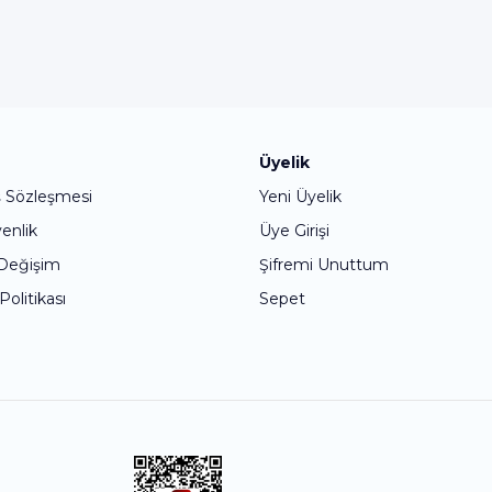
Bu ürüne ilk yorumu siz yapın!
Üyelik
ş Sözleşmesi
Yeni Üyelik
Yorum Yaz
venlik
Üye Girişi
 Değişim
Şifremi Unuttum
 Politikası
Sepet