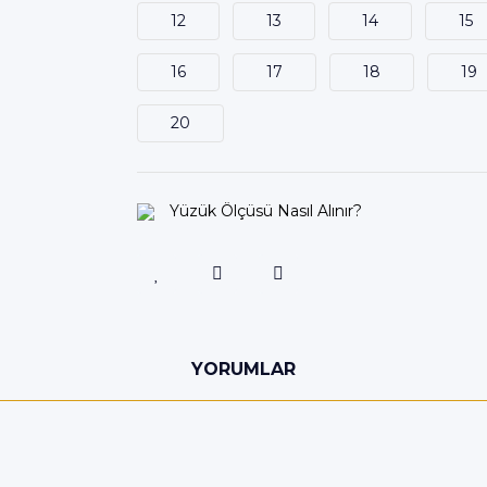
12
13
14
15
16
17
18
19
20
Yüzük Ölçüsü Nasıl Alınır?
YORUMLAR