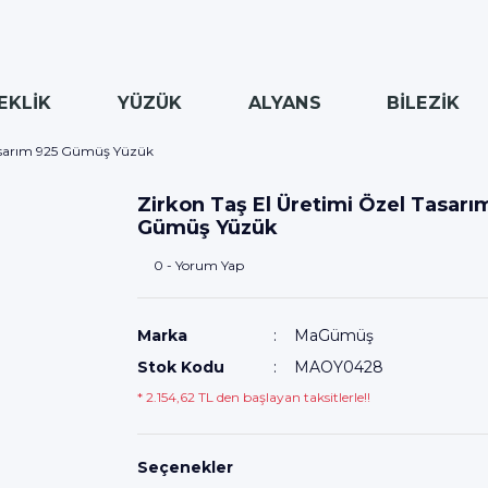
EKLİK
YÜZÜK
ALYANS
BİLEZİK
Tasarım 925 Gümüş Yüzük
Zirkon Taş El Üretimi Özel Tasarı
Gümüş Yüzük
0 - Yorum Yap
Marka
MaGümüş
Stok Kodu
MAOY0428
* 2.154,62 TL den başlayan taksitlerle!!
Seçenekler