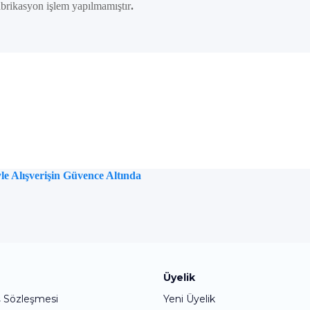
brikasyon işlem yapılmamıştır
.
e Alışverişin Güvence Altında
Bu ürüne ilk yorumu siz yapın!
Üyelik
ş Sözleşmesi
Yeni Üyelik
Yorum Yaz