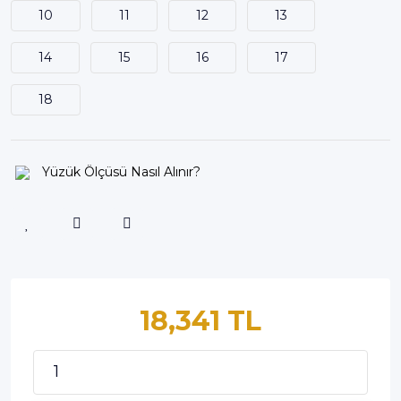
10
11
12
13
14
15
16
17
18
Yüzük Ölçüsü Nasıl Alınır?
18,341 TL