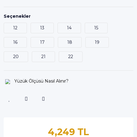
Seçenekler
12
13
14
15
16
17
18
19
20
21
22
Yüzük Ölçüsü Nasıl Alınır?
4,249 TL