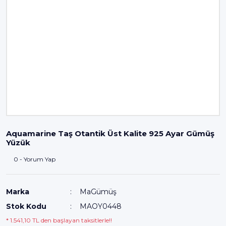
Aquamarine Taş Otantik Üst Kalite 925 Ayar Gümüş
Yüzük
0 - Yorum Yap
Marka
MaGümüş
Stok Kodu
MAOY0448
* 1.541,10 TL den başlayan taksitlerle!!