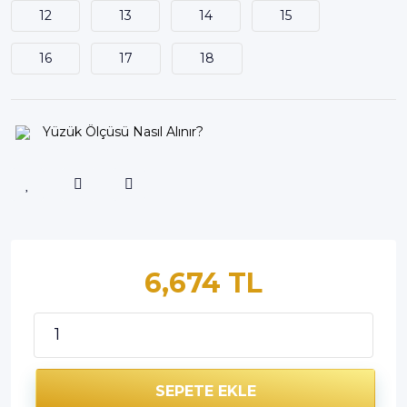
12
13
14
15
16
17
18
Yüzük Ölçüsü Nasıl Alınır?
6,674 TL
SEPETE EKLE