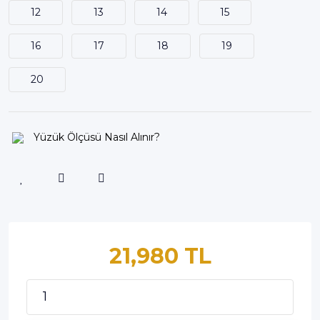
12
13
14
15
16
17
18
19
20
Yüzük Ölçüsü Nasıl Alınır?
21,980 TL