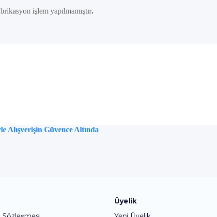
brikasyon işlem yapılmamıştır
.
e Alışverişin Güvence Altında
Bu ürüne ilk yorumu siz yapın!
Üyelik
ş Sözleşmesi
Yeni Üyelik