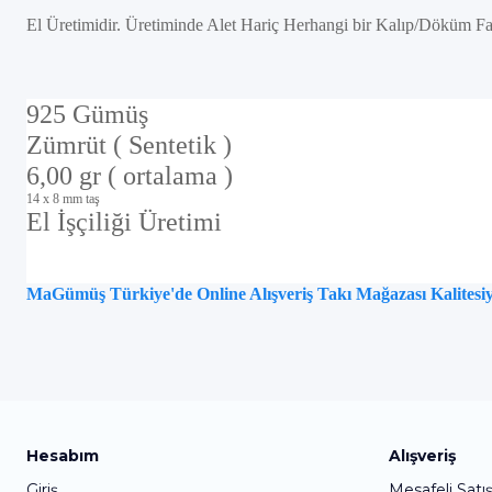
El Üretimidir. Üretiminde Alet Hariç Herhangi bir Kalıp/Döküm Fa
925 Gümüş
Zümrüt ( Sentetik )
6,00 gr ( ortalama )
14 x 8 mm taş
El İşçiliği Üretimi
MaGümüş Türkiye'de Online Alışveriş Takı Mağazası Kalitesiyl
Hesabım
Alışveriş
Giriş
Mesafeli Satı