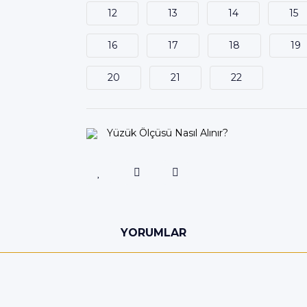
12
13
14
15
16
17
18
19
20
21
22
Yüzük Ölçüsü Nasıl Alınır?
YORUMLAR