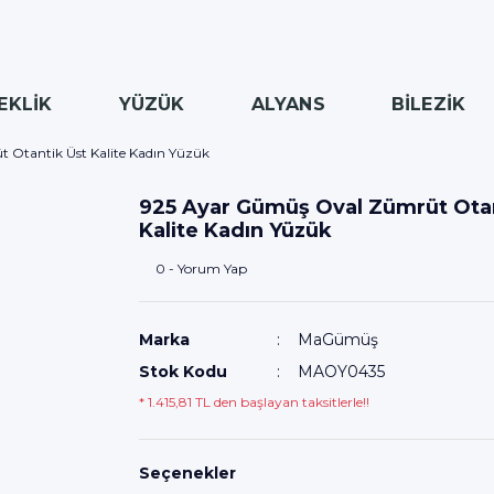
EKLİK
YÜZÜK
ALYANS
BİLEZİK
Otantik Üst Kalite Kadın Yüzük
925 Ayar Gümüş Oval Zümrüt Otan
Kalite Kadın Yüzük
0 - Yorum Yap
Marka
MaGümüş
Stok Kodu
MAOY0435
* 1.415,81 TL den başlayan taksitlerle!!
Seçenekler