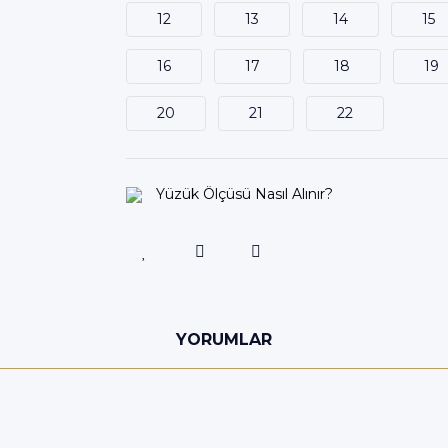
12
13
14
15
16
17
18
19
20
21
22
Yüzük Ölçüsü Nasıl Alınır?
YORUMLAR