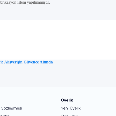
brikasyon işlem yapılmamıştır
.
e Alışverişin Güvence Altında
Bu ürüne ilk yorumu siz yapın!
Üyelik
ş Sözleşmesi
Yeni Üyelik
Yorum Yaz