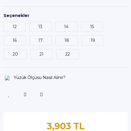
Seçenekler
12
13
14
15
16
17
18
19
20
21
22
Yüzük Ölçüsü Nasıl Alınır?
3,903 TL