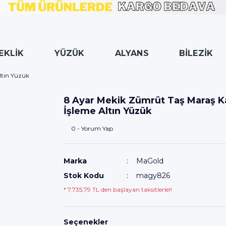
EKLİK
YÜZÜK
ALYANS
BİLEZİK
ltın Yüzük
8 Ayar Mekik Zümrüt Taş Maraş 
İşleme Altın Yüzük
0 - Yorum Yap
Marka
MaGold
Stok Kodu
magy826
* 7.735,79 TL den başlayan taksitlerle!!
Seçenekler