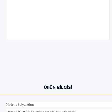
ÜRÜN BILGISI
Maden : 8 Ayar Altın
Gram : 3.00 gr ( %3 ölçüye göre değişiklik gösterir )