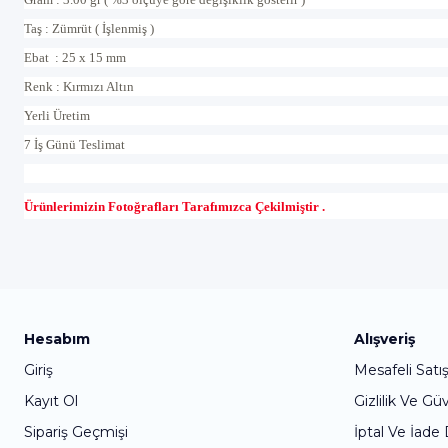
Taş : Zümrüt ( İşlenmiş )
Ebat : 25 x 15 mm
Renk : Kırmızı Altın
Yerli Üretim
7 İş Günü Teslimat
Ürünlerimizin Fotoğrafları Tarafımızca Çekilmiştir .
Hesabım
Alışveriş
Giriş
Mesafeli Satı
Kayıt Ol
Gizlilik Ve Gü
Sipariş Geçmişi
İptal Ve İade