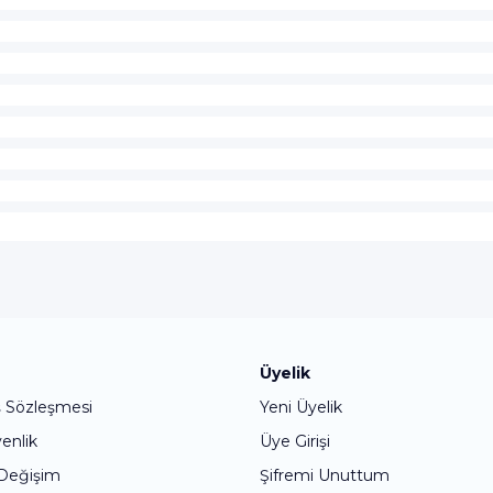
Bu ürüne ilk yorumu siz yapın!
Üyelik
ş Sözleşmesi
Yeni Üyelik
Yorum Yaz
venlik
Üye Girişi
 Değişim
Şifremi Unuttum