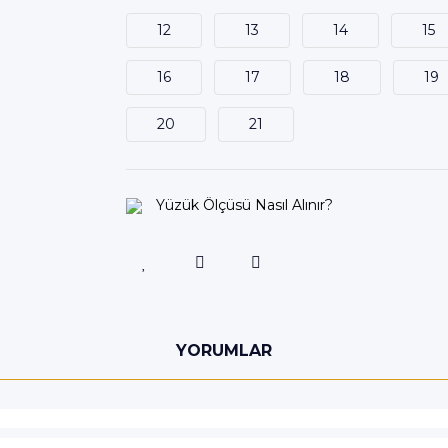
12
13
14
15
16
17
18
19
20
21
Yüzük Ölçüsü Nasıl Alınır?
YORUMLAR