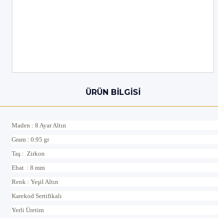
ÜRÜN BILGISI
Maden : 8 Ayar Altın
Gram : 0.95 gr
Taş : Zirkon
Ebat : 8 mm
Renk : Yeşil Altın
Karekod Sertifikalı
Yerli Üretim