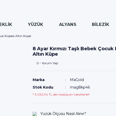
EKLİK
YÜZÜK
ALYANS
BİLEZİK
cuk Küpesi Altın Küpe
8 Ayar Kırmızı Taşlı Bebek Çocuk
Altın Küpe
0 - Yorum Yap
Marka
MaGold
Stok Kodu
mag8kp46
* 3.032,94 TL den başlayan taksitlerle!!
Yüzük Ölçüsü Nasıl Alınır?