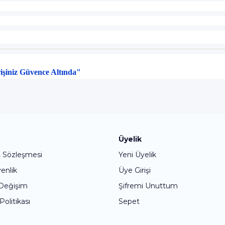
rişiniz Güvence Altında"
Bu ürüne ilk yorumu siz yapın!
Üyelik
ş Sözleşmesi
Yeni Üyelik
Yorum Yaz
venlik
Üye Girişi
 Değişim
Şifremi Unuttum
 Politikası
Sepet