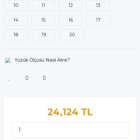
10
11
12
13
14
15
16
17
18
19
20
Yüzük Ölçüsü Nasıl Alınır?
24,124 TL