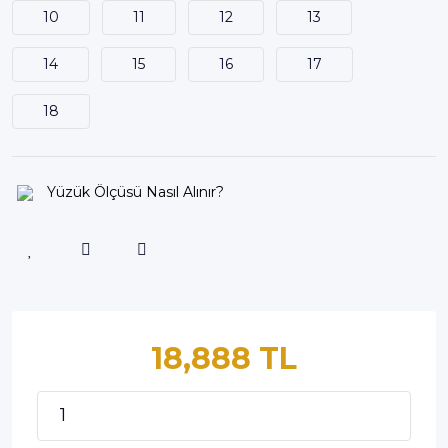
10
11
12
13
14
15
16
17
18
Yüzük Ölçüsü Nasıl Alınır?
18,888 TL