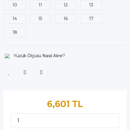
10
11
12
13
14
15
16
17
18
Yüzük Ölçüsü Nasıl Alınır?
6,601 TL