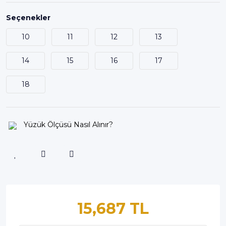
Seçenekler
10
11
12
13
14
15
16
17
18
Yüzük Ölçüsü Nasıl Alınır?
15,687 TL